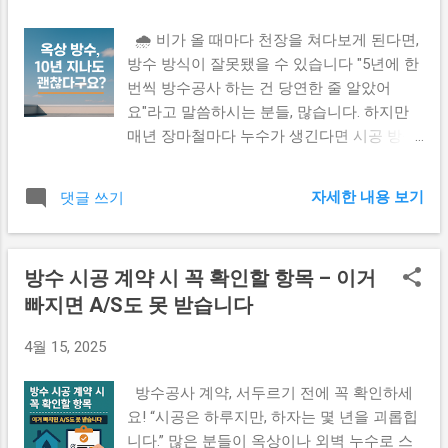
구조상 필요한 공사 범위 정식 시공으로 넘어
까? 욕실 및 화장실 : 실리콘 균열, 바닥 타일
가기 전, 아래 내용을 먼저 체크하세요: ✔ 시
🌧️ 비가 올 때마다 천장을 쳐다보게 된다면,
들뜸 여부 확인 세탁기·싱크대 주변 : 배관 누
공사는 어떻게 선정해야 할까요? (인생공사
방수 방식이 잘못됐을 수 있습니다 "5년에 한
수 여부 및 곰팡이 유무 외벽과 창문틀 주변 :
연구소) ✔ 철거 전 방수층 손상 방지 체크리
번씩 방수공사 하는 건 당연한 줄 알았어
크랙 및 단열재 틈새 점검 옥상 : 물고임, 방수
스트 (철거상담소) ✔ 실내 리모델링, 순서를
요"라고 말씀하시는 분들, 많습니다. 하지만
층 손상 여부 🧰 점검 방법은? 비 오는 날 확
모르면 자재 낭비부터 시작됩니다 (리모델링
매년 장마철마다 누수가 생긴다면 시공 방식
인 : 천장과 벽면에 누수 흔적이 있는지 직접
인사이드) 4. 전문가가 말하는 ‘방수 실패’의
보다 재료의 선택이 문제 일 수도 있습니다.
확인 전문가의 열화상 카메라 점검 : 육안으
공통 원인 다음과 같은 사례는 방수공사 실패
우레아 방수 는 기존 방식과 완전히 다른 기
로 보이지 않는 누수도 확인 가능 배관 테스
로 이어질 수 있습니다. 응급처치 후 방치 →
자세한 내용 보기
댓글 쓰기
술로, 제대로 시공만 된다면 10년 이상 유지
트 : 화장실이나 싱크대 배수 속도와 물 샘 여
누수 범위 확대 ...
📌 이런 상황이라면 ‘우레아 방수’를 꼭 고려
부 확인 💸 방수 점검 및 보수 비용은? 항목
해보세요 ☔ 매년 장마철마다 천장에서 물이
예상 비용 비고 기본 점검 5만 ~ 10만 원 업체
방수 시공 계약 시 꼭 확인할 항목 – 이거
샌다 💧 옥상 바닥이 갈라지고, 들뜨는 현상
방문 및 간단 점검 기준 부분 보수 10만 ~ 50
빠지면 A/S도 못 받습니다
이 반복된다 🏢 오래된 건물에서 곰팡이나 결
만 원 화장실, 세면대 주변 누수 전체 방수 재
로가 자주 생긴다 💸 매번 방수공사를 맡기지
시공 1평당 15만 ~ 25만 원 옥상 및 외벽 전체
4월 15, 2025
만 매년 같은 문제로 돈이 나간다 🛠️ 우레아
방수 기준 📌 리모델링 전 방수 체크리스트
방수, 왜 다를까? 우레아 방수는 순간경화 방
욕실 타일 균열 및 배수 상태 확인 배관 주변
방수공사 계약, 서두르기 전에 꼭 확인하세
식 으로, 기존 우레탄/시트 방수에 비해 밀착
곰팡이 또는 악취 여부 외벽 또는 천장 크랙...
요! “시공은 하루지만, 하자는 몇 년을 괴롭힙
력과 탄성이 뛰어납니다. 건축 외벽이나 옥상
니다.” 많은 분들이 옥상이나 외벽 누수로 스
에 최적화되어 있으며, 아래와 같은 특징이