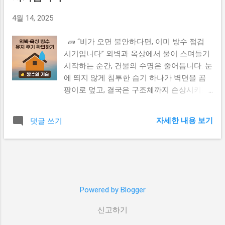
재를 사용하는 경우 자외선과 습기에 약해
에서 더 자세히 확인해보세요 👉 방수의 기
4월 14, 2025
1~2년 내 크랙이나 박리 현상 이 생길 수 있
술: 방수 유지주기와 비용 가이드 👉 리모델
습니다. 🔧 2. 시공자 숙련도 문제 방수는 보
링인사이드: 실내 방수 순서와 자재 선택 팁
🧱 “비가 오면 불안하다면, 이미 방수 점검
기보다 고도의 기술이 요구됩니다. 경험이 부
👉 철거상담소: 철거 전 방수층 손상 방지법
시기입니다” 외벽과 옥상에서 물이 스며들기
족하거나 시공 순서를 제대로 지키지 않은 경
📝 마무리하며 방수는 ‘눈에 보이지 않아서’
시작하는 순간, 건물의 수명은 줄어듭니다. 눈
우 물길을 막는 데 실패하게 됩니다. 대표적
더 위험합니다. 시공도 중요하지만, 시공 이후
에 띄지 않게 침투한 습기 하나가 벽면을 곰
으로는 이음부 처리 미흡, 표면 정리 부족, 경
의 사후관리와 확인 체크리스트가 더 중요합
팡이로 덮고, 결국은 구조체까지 손상시키죠.
사 설계 누락 등이 있습니다. ⏳ 3. 사후 관리
니다. 지금 바로 외벽을 점검하고, 필요한 경
✅ 오늘 포스팅에서는 ‘방수 유지 주기’를 모
소홀 방수공사는 끝났지만 유지관리는 계속
우 전문가의 1년 점검을 신청해보세요.
르면 생기는 손해 와 방수 수명 주기표 , 1분
되어야 합니다. 배수구 막힘, 외벽 균열 방치
자세한 내용 보기
댓글 쓰기
자가 점검법 까지, 실질적인 방수관리 정보를
등 사소한 문제도 누수로 이어질 수 있죠. 1년
알려드립니다. 🧯 방수는 한 번으로 끝나지
에 한 번 점검하고, 의심 증상이 보이면 바로
않습니다 방수 공사 이후에도 자외선, 우박,
조치를 취하는 것이 가장 좋습니다. 📌 하자
태풍, 시간의 흐름은 방수층을 끊임없이 파괴
방지를 위한 체크포인트 시공 전 반드시 방수
합니다. 특히 외벽 방수는 ‘미세한 균열’부터
자재와 시공 방식 을 계약서에 명시할 것 이
시작되며, 옥상 방수는 ‘배수구 막힘’이 가장
음부, 모서리, 배수구 중심으로 꼼꼼하게 확인
Powered by Blogger
큰 원인입니다. ⏱️ 방수 종류별 유지 주기표
시공 후 사진 및 시공 리포트 요청 공사 완료
신고하기
방수 종류 유지 보수 주기 주요 특징 우레탄
후 AS 조건 명확히 확인 🧾 결론 방수는 '눈에
방수 5~7년 시공 간편, 자외선 약점 시트 방