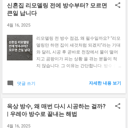
구조 손상 체크리스트 요약 방수 전 균열, 벌
신혼집 리모델링 전에 방수부터? 모르면
파악합니다 (천장, 벽, 창틀 등). 젖은 전기 콘
어짐, 들뜸 확인 외벽, 창호, 벽체-바닥 접합부
큰일 납니다
센트나 전자기기에서 멀리 떨어지세요. 바가
점검 필수 필요 시 전문가 점검 요청 및 사전
지나 대야를 이용해 물을 임시로 받는 것이
보수 시행 방수공사는 외형이 아니라, 기초
4월 16, 2025
좋습니다. 물이 흐르는 경로를 따라 수건, 신
위에 쌓는 신뢰의 공정 입니다. 시작 전에 반
문지 등을 깔아 2차 피해를 막습니다. 2. 긴급
드시 점검하세요. ✔ 철거 후 폐기물, 어디까
리모델링 전 방수 점검, 왜 필수일까요? “리모
방수 응급처치 방법 시중에서 구입 가능한 방
지가 시공사가 처리할까? (철거상담소) ✔ 시
델링만 하면 집이 새것처럼 되겠지”라는 기대
수 테이프나 실리콘으로 임시 조치를 할 수
공사 선정 기준 – 이런 경우 책임은 누가? (인
와 달리, 시공 후 곧바로 천장에서 물이 떨어
있습니다. 물기 제거 후 방수테이프를 누수
생공사연구소) ✔ 철거 후 자재 정리, 리모델
지고 곰팡이가 피는 상황 을 겪는 분들이 적
부위에 단단히 감쌉니다. 실리콘은 건조된 표
링 시공팀과 맞물리게 하려면? (리모델링인
지 않습니다. 그 이유는 간단합니다. 방수 점
면에 발라 1차 밀폐를 시도합니다. 구조적인
사이드)
검 없이 리모델링을 시작했기 때문 입니다.
문제일 경우, 응급처치만으로는 해결되지 않
🔎 리모델링 전 방수 점검이 필요한 이유 누
으므로 정식 공사가 필요합니다. 3. 응급처치
자세한 내용 보기
댓글 쓰기
수 원인을 덮어버리는 시공 – 하자 원인을 해
후, 정식 방수공사 전 반드시 확인할 점 응급
결하지 않고 인테리어로 덮으면 몇 달 내 다
조치 이후에도 물이 다시 새기 시작한다면,
시 문제가 생깁니다. 방수층 손상 가능성 – 철
정밀 점검과 시공이 필요합니다. 단, 공사 전
옥상 방수, 왜 매번 다시 시공하는 걸까?
거 과정에서 기존 방수층이 손상되기 쉽습니
에 다음 항목을 반드시 확인 해보세요. 누수
| 우레아 방수로 끝내는 해법
다. 2차 공사로 인한 이중 비용 발생 – 방수 문
원인이 지붕/옥상인지, 창틀인지, 벽체 구조
제가 발생하면 도배·마루·타일을 다시 걷어야
인지 기존 방수층의 연식과 공법 현재 주택의
4월 16, 2025
합니다. 🏡 어떤 부분의 방수를 점검해야 할