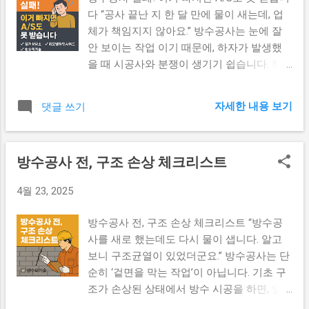
다 “공사 끝난 지 한 달 만에 물이 새는데, 업
체가 책임지지 않아요.” 방수공사는 눈에 잘
안 보이는 작업 이기 때문에, 하자가 발생했
을 때 시공사와 분쟁이 생기기 쉽습니다. 하
지만 많은 분들이 계약서에 A/S 조항을 누락
하거나, 조건을 확인하지 않아 보상받지 못하
자세한 내용 보기
댓글 쓰기
는 경우가 많습니다. 1. A/S가 거절되는 실제
사례들 “누수 원인이 구조 균열이라며 책임
회피” → 시공사가 방수 전 구조 손상을 점검
방수공사 전, 구조 손상 체크리스트
하지 않고 공사 진행한 경우 “우레탄 재료는
보증기간이 없다고 주장” → 계약서에 자재명
4월 23, 2025
만 있고 보증조건이 명시되지 않은 경우 “비
오는 날 시공해놓고는 하자 아니다?” → 공사
방수공사 전, 구조 손상 체크리스트 “방수공
중 날씨 기준 없이 시공된 상태 2. 방수공사
사를 새로 했는데도 다시 물이 샙니다. 알고
계약서에 반드시 있어야 할 항목 방수 자재의
보니 구조균열이 있었더군요.” 방수공사는 단
종류 및 보증기간 ※ 일반적으로 시트방수는
순히 ‘겉면을 막는 작업’이 아닙니다. 기초 구
3년, 우레탄은 1~2년 보증이 일반적입니다
조가 손상된 상태에서 방수 시공을 하면, 얼
A/S 가능 기간 및 적용 조건 하자 발생 시 처
마 지나지 않아 재누수·하자보수 로 이어지기