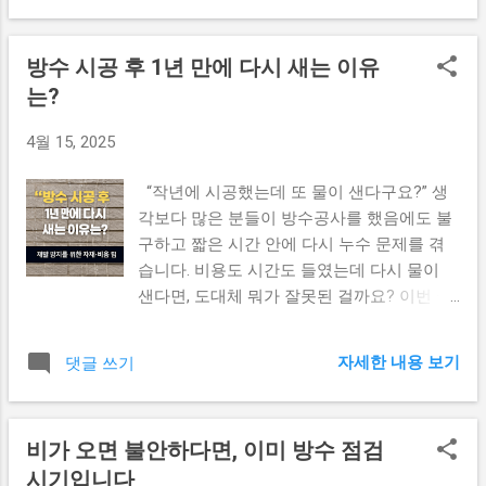
싶지 않겠죠? 이럴 땐 계약서에 사진 자료, 서
문입니다. 🔍 왜 시공 후에 누수가 생길까? 잘
면 보고 조건, 작업 전후 확인 방식 도 포함시
못된 하자보수 없이 마감 균열이나 틈이 있는
키는 것이 안전합니다. 📥 계약 체크리스트,
방수 시공 후 1년 만에 다시 새는 이유
벽면을 충분히 보수하지 않고 방수제를 덮으
무료로 다운로드 받으세요 방수의기술에서
는?
면, 시간이 지나 다시 틈이 벌어집니다. 도막
제작한 “방수 시공 계약 체크리스트” 를 무료
방수층의 두께 부족 특히 롤러 시공 방식에서
로 제공하고 있습니다. 현장에서 바로 활용
4월 15, 2025
두께 부족은 자외선과 풍우에 쉽게 마모되어
가능한 워드 파일로, 브랜드명까지 포함된 신
누수로 이어질 수 있습니다. 배수 설계 미흡
뢰도 높은 문서입니다. 👉 방수 시공 계약 체
“작년에 시공했는데 또 물이 샌다구요?” 생
외벽 하단이나 배수구 설계가 미흡하면 물이
크리스트 다운로드하기 📎 관련 콘텐츠도 함
각보다 많은 분들이 방수공사를 했음에도 불
고이고 스며들 수 있습니다. 💡 방수 후 누수
께 보세요 👉 방수의기술: 외벽 방수 후 누수
구하고 짧은 시간 안에 다시 누수 문제를 겪
막는 5가지 팁 사전 하자보수 확인서 요청하
예방법 👉 리모델링인사이드: 실내 방수 순서
습니다. 비용도 시간도 들였는데 다시 물이
기 시공 전에 어떤 부위를 어떻게 보수하는지
와 자재 선택 팁 👉 철거상담소: 철거 전 방수
샌다면, 도대체 뭐가 잘못된 걸까요? 이번 글
문서화 하세요. 도막 방수 두께 체크 (3mm 이
층 손상 방지법 마무리하며 방수는 눈에 보이
에서는 실제 방수 시공 현장의 사례를 통해
상) 시공 중간에 두께 측정 을 요청하는 것은
지 않지만 집 전체의 가치를 결정짓는 핵심
문제 원인을 분석 하고, 하자 없는 방수를 위
고객의 권리입니다. ‘시트 방수 + 도막 방수’
자세한 내용 보기
댓글 쓰기
공정입니다. 계약 전 체크리스트를 꼼꼼히 점
한 핵심 체크포인트 를 정리해 드립니다. 🔍 1.
병행 시공 복합 방수를 통해 취약 부위를 더
검하고, 믿을 수 있는 업체와 투명한 계약서...
자재 불량 혹은 미적합 사용 우레탄, 아스팔
튼튼하게! 배수구 주변 구조 확인 물길이 막
트, 시트, 침투성 등 방수재 종류는 다양한데
히지 않았는지 반드시 점검하세요. 1년 후 무
비가 오면 불안하다면, 이미 방수 점검
요, 상황에 맞지 않는 자재를 선택하면 시간
상 점검 계약 포함 요청 하자보증 기간 동안 1
시기입니다
이 지나며 하자가 발생합니다. 특히 저가 자
회 점검 포함은 필수입니다. 📎 서브 콘텐츠