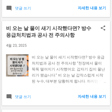
리 절차와 비용 책임 공사 진행 전 구조 점검
쉽습니다. 1. 방수공사 전 확인해야 할 구조
여부 이 항목들이 빠져 있다면, 하자 발생 후
자세한 내용 보기
댓글 쓰기
손상 항목 공사 전 다음 항목을 반드시 점검
**시공사 책임을 입증하기 어렵습니다.** 3.
해야 합니다: 바닥/천장 균열 여부 – 헤어라
전문가가 말하는 방수 A/S 분쟁 예방 팁 계약
인 크랙도 누수의 원인이 됩니다 기존 방수층
시 구두 약속 말고, 문서로 명시 할 것 공사
비 오는 날 물이 새기 시작했다면? 방수
의 파손 또는 들뜸 창호 주변 실리콘 마감 상
전/후 사진 촬영으로 하자 발생 위치 기록 외
응급처치법과 공사 전 주의사항
태 외벽과 바닥 사이 접합부 오염 및 침식 2.
벽, 옥상 등 기후 영향을 받는 구역 은 날씨 조
DIY가 아닌 전문가 점검이 필요한 이유 눈으
건 포함 4. 마무리하며 방수공사는 끝나면 보
4월 23, 2025
로 확인할 수 없는 미세한 구조 균열이나 누
이지 않지만, 문제가 생기면 모든 걸 다시 뜯
수 경로 는 전문가의 장비 점검이 필수입니
어야 하는 공사 입니다. 공사보다 중요한 건,
비 오는 날 물이 새기 시작했다면? 방수 응급
다. 예를 들어, 열화상 카메라나 수분계 등을
공사 전에 ‘책임의 경계’를 정해두는 일 입니
처치법과 공사 전 주의사항 “천장에서 물이
통해 보이지 않는 누수 경로 를 확인할 수 있
다. ※ 본 글은 실제 사례를 바탕으로 정리된
뚝뚝 떨어지기 시작했어요. 갑자기 집이 물난
습니다. 3. 실제 사례 – “균열 위에 덧방수, 결
일반적 기준이며, 구체적 상황에 따라 법적
리가 됐습니다.” 비 오는 날 갑작스럽게 시작
국 3개월 만에 다시 누수” 인천에 거주하는 C
해석이 달라질 수 있습니다. 민간 방수공사의
된 누수, 대부분 당황하게 됩니다. 하지만 이
씨는 옥상 방수를 새로 했지만, 3개월 만에 동
A/S는 법으로 강제되는 규정이 아닌, 계약서
럴수록 빠른 응급처치와 정확한 대처 가 중요
일한 지점에서 다시 누수가 발생했습니다. 전
의 보증 조건에 따릅니다. 보증기간은 보통
합니다. 방수공사 전문가 입장에서 볼 때, 초
문가가 재점검한 결과, 기존 슬래브에 구조균
자세한 내용 보기
댓글 쓰기
자재에 따라 1~3년이며, 사전 명시가 중요
기 대응이 공사의 비용과 성패를 좌우하기 때
열 이 있었고, 이 위에 방수제를 도포했기 때
합...
문입니다. 1. 비 오는 날 누수 발생 시 가장 먼
문에 방수가 무의미했던 것입니다. 4. 공사 전
저 해야 할 일 누수가 발생한 지점을 빠르게