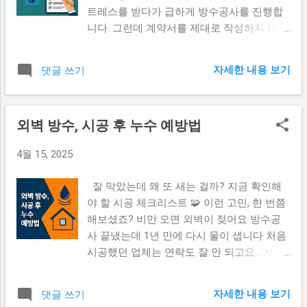
트레스를 받다가 급하게 방수공사를 진행합
있습니다: 항목 기존 방수 우레아 방수 시공
니다. 그런데 계약서를 제대로 작성하지 않으
수명 5~7년 10년 이상 시공 시간 1~3일 당일
면, 시공 후 하자 발생 시 책임 소재가 불명확
완공 가능 경화 방식 자연 건조 초속경화 (분
해져 A/S를 받기 어렵습니다. 이 글에서는 방
사 즉시 경화) 자외선·열·습기 약함 강함 👷‍♂️
자세한 내용 보기
댓글 쓰기
수공사 계약 전 반드시 확인해야 할 항목을
실제 시공 사례에서 드러난 유지 비용의 차이
정리했습니다. ✅ 방수공사 계약서에 반드시
서울 강서구 A건물의 경우, 매년 5월마다 방
포함되어야 할 5가지 시공 범위와 방식 : 옥상
수보수 비용으로 120만 원이 지속적으로 들
외벽 방수, 시공 후 누수 예방법
전체인지 부분인지, 시트 방식인지 우레탄 방
어가고 있었습니다. 하지만 우레아 방수로 전
식인지 명확히 사용 자재 및 브랜드 : 방수제
면 재시공 후, 3년째 유지비용 0원 . 한 번 시
4월 15, 2025
의 종류, 제조사, 시트 규격 등 구체적으로 기
공으로 수년간 걱정이 사라지는 이유는 재료
재 하자 보증 기간 : 최소 1년, 보통 2~3년은
의 선택 시공자의 숙련도 ✅ 외벽 방수, 계약
잘 막았는데 왜 또 새는 걸까? 지금 확인해
명시해야 추후 분쟁 예방 가능 공정 일정 : 시
전 확인할 체크리스트 아래 체크리스트를 계
야 할 시공 체크리스트 🧩 이런 고민, 한 번쯤
공 시작일, 종료일을 정확히 적고, 기후 지연
약 전에 꼭 확인해보세요. 📌 사용 ...
해보셨죠? 비만 오면 외벽이 젖어요 방수공
시 처리 방안도 포함 A/S 조건 및 책임 소재 :
사 끝냈는데 1년 만에 다시 물이 샙니다 처음
누수 발생 시 무상 수리 범위와 예외 조건 명
시공했던 업체는 연락도 잘 안 되고요... 사실,
확히 📌 이런 조항이 빠져 있다면? 시공 후 문
방수 시공 후에도 누수 가 생기는 경우는 적
제가 생겨도 업체가 책임지지 않을 수 있습니
지 않습니다. 그 이유는 단 하나. 방수는 ‘공
다. “그건 계약서에 없잖아요” 라는 말은 듣고
자세한 내용 보기
댓글 쓰기
사’가 아니라 ‘관리’까지 포함한 과정 이기 때