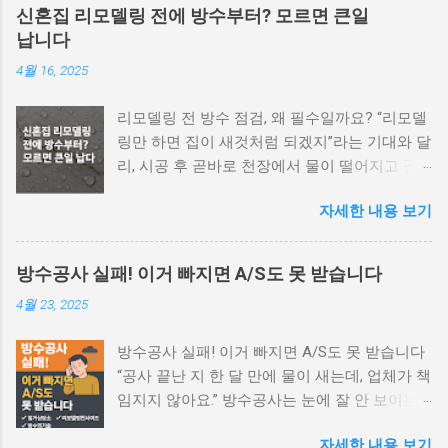
신혼집 리모델링 전에 방수부터? 모르면 큰일
납니다
4월 16, 2025
리모델링 전 방수 점검, 왜 필수일까요? “리모델
링만 하면 집이 새것처럼 되겠지”라는 기대와 달
리, 시공 후 곧바로 천장에서 물이 떨어지고 곰
팡이가 피는 상황 을 겪는 분들이 적지 않습니
자세한 내용 보기
다. 그 이유는 간단합니다. 방수 점검 없이 리모
델링을 시작했기 때문 입니다. 🔎 리모델링 전
방수 점검이 필요한 이유 누수 원인을 덮어버리
방수공사 실패! 이거 빠지면 A/S도 못 받습니다
는 시공 – 하자 원인을 해결하지 않고 인테리어
4월 23, 2025
로 덮으면 몇 달 내 다시 문제가 생깁니다. 방수
층 손상 가능성 – 철거 과정에서 기존 방수층이
방수공사 실패! 이거 빠지면 A/S도 못 받습니다
손상되기 쉽습니다. 2차 공사로 인한 이중 비용
“공사 끝난 지 한 달 만에 물이 새는데, 업체가 책
발생 – 방수 문제가 발생하면 도배·마루·타일을
임지지 않아요.” 방수공사는 눈에 잘 안 보이는
다시 걷어야 합니다. 🏡 어떤 부분의 방수를 점
작업 이기 때문에, 하자가 발생했을 때 시공사와
검해야 할까? 욕실 및 화장실 : 실리콘 균열, 바
자세한 내용 보기
분쟁이 생기기 쉽습니다. 하지만 많은 분들이 계